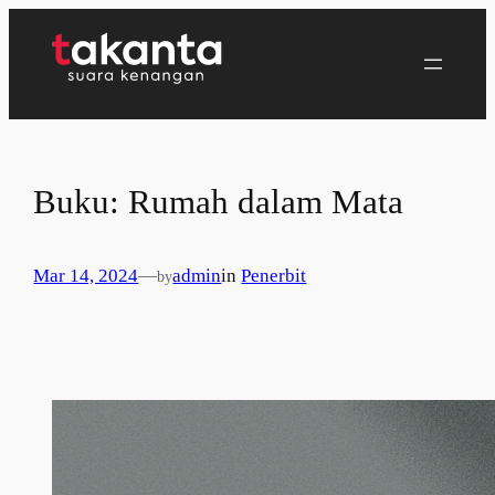
Lewati
ke
konten
Buku: Rumah dalam Mata
Mar 14, 2024
—
admin
in
Penerbit
by