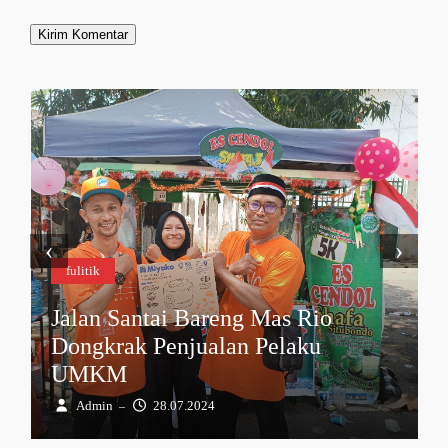
‹
›
fulitik
Jalan Santai Bareng Mas Rio
Dongkrak Penjualan Pelaku
UMKM
Admin
28.07.2024
–