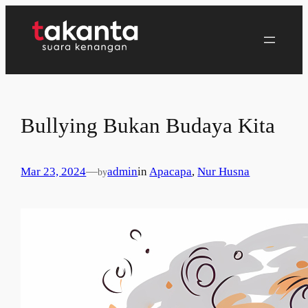
Lewati
ke
konten
Bullying Bukan Budaya Kita
Mar 23, 2024
—
admin
in
Apacapa
, 
Nur Husna
by