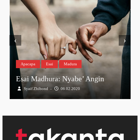
‹
›
Apacapa
Esai
Madura
Esai Madhura: Nyabe’ Angin
Syaif Zhibond
06.02.2020
–