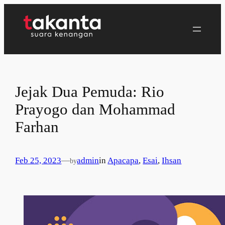
Lewati
ke
konten
Jejak Dua Pemuda: Rio
Prayogo dan Mohammad
Farhan
Feb 25, 2023
—
admin
in
Apacapa
, 
Esai
, 
Ihsan
by