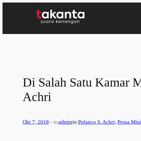
Lewati
ke
konten
Di Salah Satu Kamar M
Achri
Okt 7, 2018
—
admin
in
Polanco S. Achri
, 
Prosa Min
by