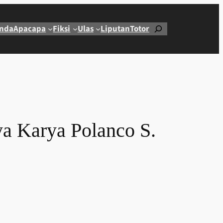
Cari
nda
Apacapa
Fiksi
Ulas
Liputan
Totor
a Karya Polanco S.