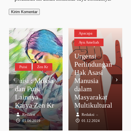
Apacapa
Ayu Ameliah
Urgensi
Perlindungan
Puisi
Zen Kr
Hak Asasi
‹
›
Puisi : Moksa
Manusia
dan Puisi
dalam
Lainnya
Masyarakat
Karya Zen Kr
Multikultural
Redaksi
Redaksi
–
–
01.06.2019
01.12.2024