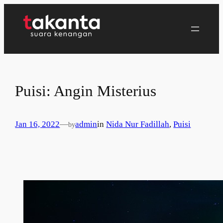
Lewati
ke
konten
Puisi: Angin Misterius
Jan 16, 2022
—
admin
in
Nida Nur Fadillah
, 
Puisi
by