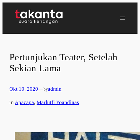
Lewati
ke
konten
Pertunjukan Teater, Setelah
Sekian Lama
Okt 10, 2020
—
admin
by
in
Apacapa
, 
Marlutfi Yoandinas