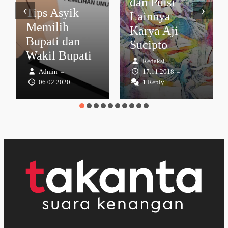
dan Puisi
‹
›
Tips Asyik
Lainnya
Memilih
Karya Aji
Bupati dan
Sucipto
Wakil Bupati
Redaksi
–
Admin
17.11.2018
–
–
06.02.2020
1 Reply