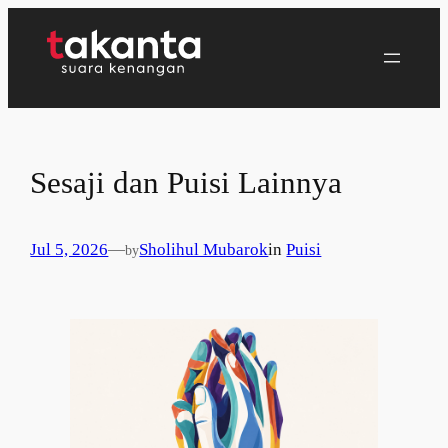
Lewati
ke
konten
Sesaji dan Puisi Lainnya
Jul 5, 2026
—
Sholihul Mubarok
in
Puisi
by