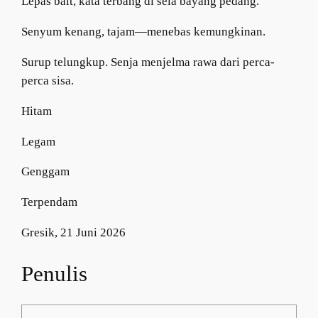
​Lepas bait, kata terbang di sela bayang pedang.
Senyum kenang, tajam—menebas kemungkinan.
Surup telungkup. Senja menjelma rawa dari perca-
perca sisa.
Hitam
Legam
Genggam
Terpendam
Gresik, 21 Juni 2026
Penulis