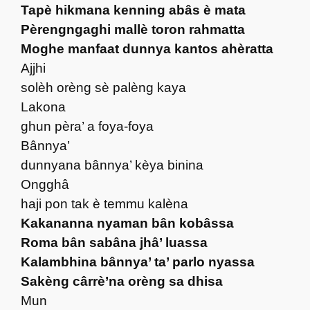
Tapè hikmana kenning abâs è mata
Pèrengngaghi mallè toron rahmatta
Moghe manfaat dunnya kantos ahèratta
Ajjhi
solèh orèng sè palèng kaya
Lakona
ghun pèra’ a foya-foya
Bânnya’
dunnyana bânnya’ kèya binina
Ongghâ
haji pon tak è temmu kalèna
Kakananna nyaman bân kobâssa
Roma bân sabâna jhâ’ luassa
Kalambhina bânnya’ ta’ parlo nyassa
Sakèng cârrè’na orèng sa dhisa
Mun