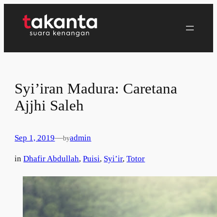
Lewati
ke
konten
Syi’iran Madura: Caretana
Ajjhi Saleh
Sep 1, 2019
—
admin
by
in
Dhafir Abdullah
, 
Puisi
, 
Syi’ir
, 
Totor