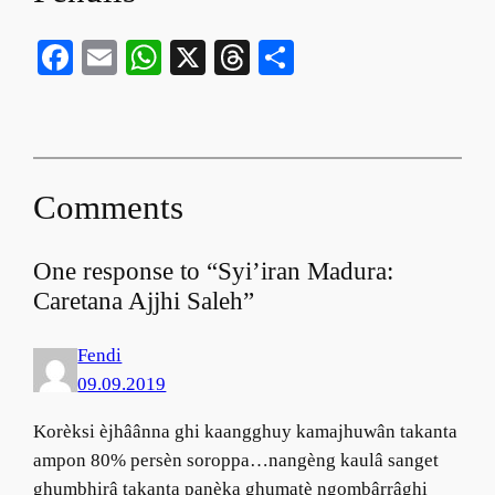
Facebook
Email
WhatsApp
X
Threads
Share
Comments
One response to “Syi’iran Madura:
Caretana Ajjhi Saleh”
Fendi
09.09.2019
Korèksi èjhâânna ghi kaangghuy kamajhuwân takanta
ampon 80% persèn soroppa…nangèng kaulâ sanget
ghumbhirâ takanta panèka ghumatè ngombârrâghi