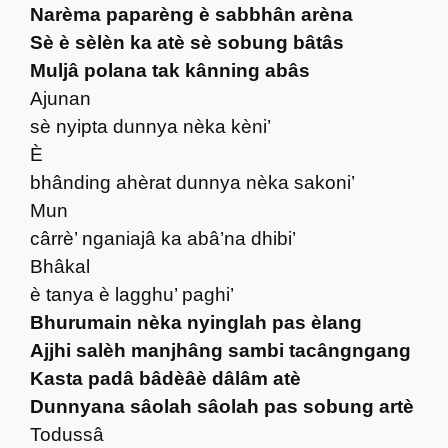
Narèma paparèng è sabbhân arèna
Sè è sèlèn ka atè sè sobung bâtâs
Muljâ polana tak kânning abâs
Ajunan
sè nyipta dunnya nèka kèni’
È
bhânding ahèrat dunnya nèka sakoni’
Mun
cârrè’ nganiajâ ka abâ’na dhibi’
Bhâkal
è tanya è lagghu’ paghi’
Bhurumain nèka nyinglah pas èlang
Ajjhi salèh manjhâng sambi tacângngang
Kasta padâ bâdèâè dâlâm atè
Dunnyana sâolah sâolah pas sobung artè
Todussâ