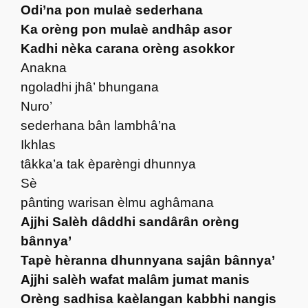
Odi’na pon mulaè sederhana
Ka orèng pon mulaè andhâp asor
Kadhi nèka carana orèng asokkor
Anakna
ngoladhi jhâ’ bhungana
Nuro’
sederhana bân lambhâ’na
Ikhlas
tâkka’a tak èparèngi dhunnya
Sè
pânting warisan èlmu aghâmana
Ajjhi Salèh dâddhi sandârân orèng
bânnya’
Tapè hèranna dhunnyana sajân bânnya’
Ajjhi salèh wafat malâm jumat manis
Orèng sadhisa kaèlangan kabbhi nangis