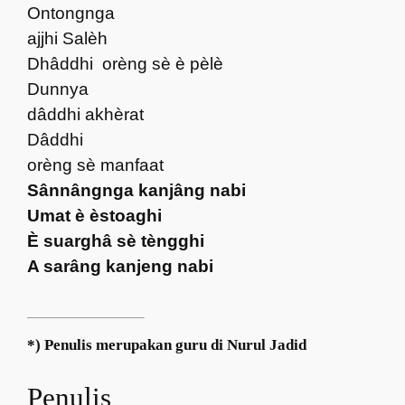
Ontongnga
ajjhi Salèh
Dhâddhi
orèng sè è pèlè
Dunnya
dâddhi akhèrat
Dâddhi
orèng sè manfaat
Sânnângnga kanjâng nabi
Umat è èstoaghi
È suarghâ sè tèngghi
A sarâng kanjeng nabi
*) Penulis merupakan guru di Nurul Jadid
Penulis