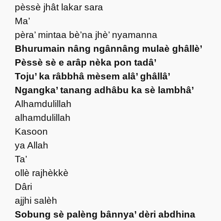
pèssè jhât lakar sara
Ma’
pèra’ mintaa bè’na jhè’ nyamanna
Bhurumain nâng ngânnâng mulaè ghâllè’
Pèssè sè e arâp nèka pon tadâ’
Toju’ ka râbbhâ mèsem alâ’ ghâllâ’
Ngangka’ tanang adhâbu ka sè lambhâ’
Alhamdulillah
alhamdulillah
Kasoon
ya Allah
Ta’
ollè rajhèkkè
Dâri
ajjhi salèh
Sobung sè palèng bânnya’ dèri abdhina