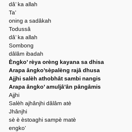
dâ’ ka allah
Ta’
oning a sadâkah
Todussâ
dâ’ ka allah
Sombong
dâlâm ibadah
Èngko’ rèya orèng kayana sa dhisa
Arapa ângko’sèpalèng rajâ dhusa
Ajjhi salèh athobhât sambi nangis
Arapa ângko’ amuljâ’ân pângâmis
Ajjhi
Salèh ajhânjhi dâlâm atè
Jhânjhi
sè è èstoaghi sampè matè
engko’