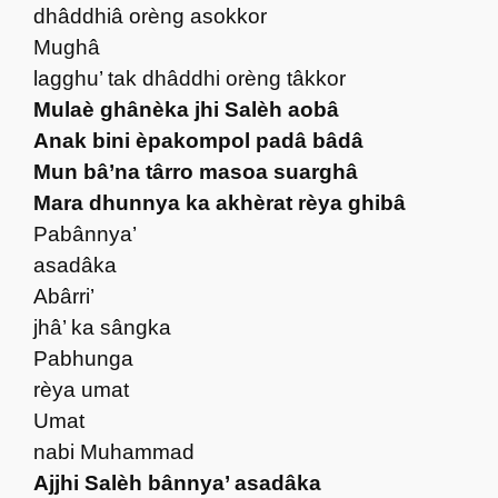
dhâddhiâ orèng asokkor
Mughâ
lagghu’ tak dhâddhi orèng tâkkor
Mulaè ghânèka jhi Salèh aobâ
Anak bini èpakompol padâ bâdâ
Mun bâ’na târro masoa suarghâ
Mara dhunnya ka akhèrat rèya ghibâ
Pabânnya’
asadâka
Abârri’
jhâ’ ka sângka
Pabhunga
rèya umat
Umat
nabi Muhammad
Ajjhi Salèh bânnya’ asadâka