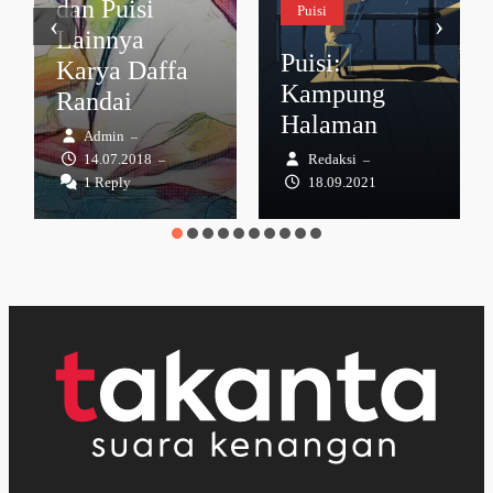
dan Puisi
Puisi
‹
›
Lainnya
Puisi:
Karya Daffa
Kampung
Randai
Halaman
Admin
–
14.07.2018
Redaksi
–
–
1 Reply
18.09.2021