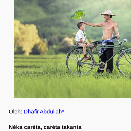
Oleh:
Dhafir Abdullah*
Nèka carèta, carèta takanta