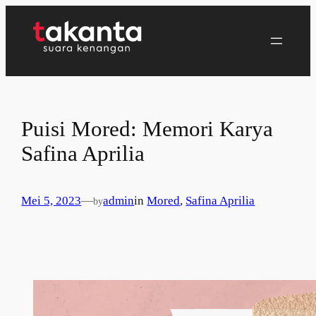
Lewati
ke
konten
Puisi Mored: Memori Karya
Safina Aprilia
Mei 5, 2023
—
admin
in
Mored
, 
Safina Aprilia
by