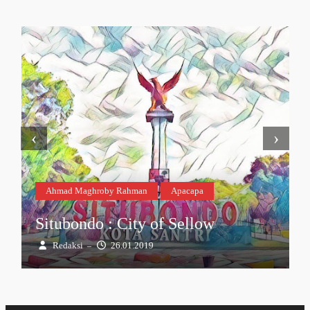
‹
›
Ahmad Maghroby Rahman
Apacapa
Situbondo : City of Sellow
Redaksi
26.01.2019
–