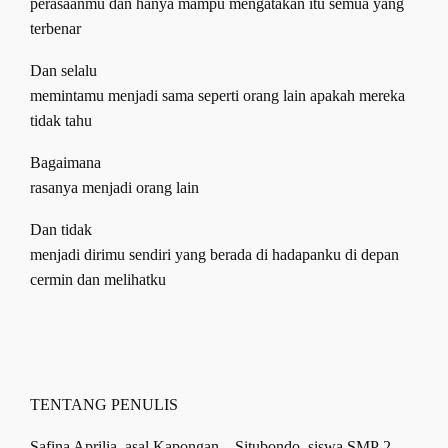
perasaanmu dan hanya mampu mengatakan itu semua yang
terbenar
Dan selalu
memintamu menjadi sama seperti orang lain apakah mereka
tidak tahu
Bagaimana
rasanya menjadi orang lain
Dan tidak
menjadi dirimu sendiri yang berada di hadapanku di depan
cermin dan melihatku
TENTANG PENULIS
Safina Aprilia
, asal
Kapongan –
Situbondo,
siswa SMP
2