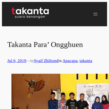
Lewati
ke
konten
Takanta Para’ Ongghuen
Jul 6, 2019
—
Syaif Zhibond
in
Apacapa
, 
takanta
by