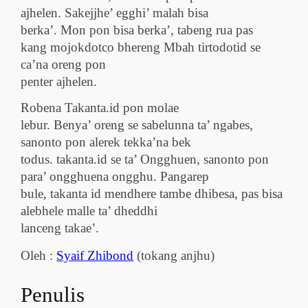
ajhelen. Sakejjhe’ egghi’ malah bisa
berka’. Mon pon bisa berka’, tabeng rua pas
kang
mojokdotco
bhereng Mbah
tirtodotid
se
ca’na oreng pon
penter ajhelen.
Robena Takanta.id pon molae
lebur. Benya’ oreng se sabelunna ta’ ngabes,
sanonto pon alerek tekka’na bek
todus. takanta.id se ta’ Ongghuen, sanonto pon
para’ ongghuena ongghu. Pangarep
bule, takanta id mendhere tambe dhibesa, pas bisa
alebhele malle ta’ dheddhi
lanceng takae’.
Oleh :
Syaif Zhibond
(tokang anjhu)
Penulis