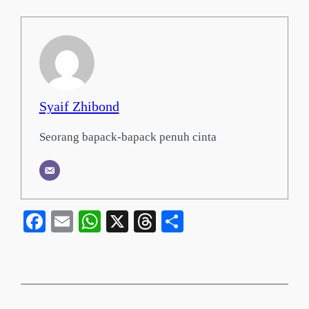
Syaif Zhibond
Seorang bapack-bapack penuh cinta
Facebook
Email
WhatsApp
X
Threads
Share