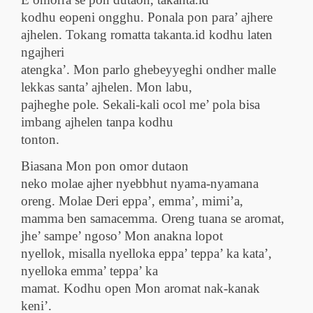
kodhu eopeni ongghu. Ponala pon para’ ajhere
ajhelen. Tokang romatta
takanta.id
kodhu laten
ngajheri
atengka’. Mon parlo ghebeyyeghi ondher malle
lekkas santa’ ajhelen. Mon labu,
pajheghe pole. Sekali-kali ocol me’ pola bisa
imbang ajhelen tanpa kodhu
tonton.
Biasana Mon pon omor dutaon
neko molae ajher nyebbhut nyama-nyamana
oreng. Molae Deri eppa’, emma’, mimi’a,
mamma ben samacemma. Oreng tuana se aromat,
jhe’ sampe’ ngoso’ Mon anakna lopot
nyellok, misalla nyelloka eppa’ teppa’ ka kata’,
nyelloka emma’ teppa’ ka
mamat. Kodhu open Mon aromat nak-kanak
keni’.