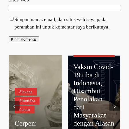
Simpan nama, email, dan situs web saya pada
peramban ini untuk komentar saya berikutnya.
Apacapa
covid 19
Regita Dwi Purnama
Anggraini
Vaksin Covid-
19 tiba di
Indonesia,
Disambut
Alexong
Penolakan
Aliurridha
‹
›
dari
Cerpen
Masyarakat
Cerpen:
dengan Alasan