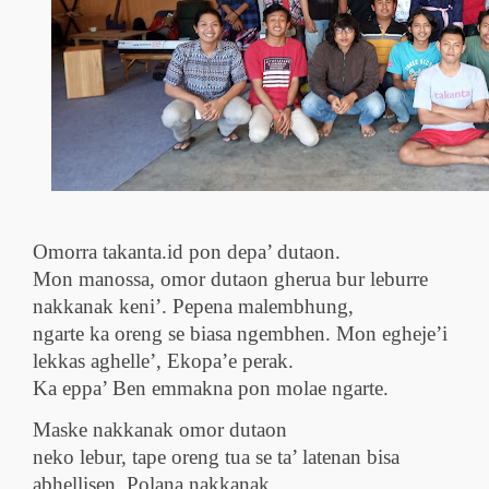
Omorra takanta.id pon depa’ dutaon.
Mon manossa, omor dutaon gherua bur leburre
nakkanak keni’. Pepena malembhung,
ngarte ka oreng se biasa ngembhen. Mon egheje’i
lekkas aghelle’, Ekopa’e perak.
Ka eppa’ Ben emmakna pon molae ngarte.
Maske nakkanak omor dutaon
neko lebur, tape oreng tua se ta’ latenan bisa
abhellisen. Polana nakkanak