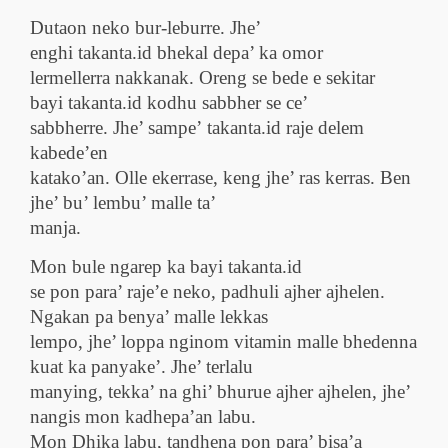
Dutaon neko bur-leburre. Jhe’
enghi
takanta.id
bhekal depa’ ka omor
lermellerra nakkanak. Oreng se bede e sekitar
bayi
takanta.id
kodhu sabbher se ce’
sabbherre. Jhe’ sampe’
takanta.id
raje delem
kabede’en
katako’an. Olle ekerrase, keng jhe’ ras kerras. Ben
jhe’ bu’ lembu’ malle ta’
manja.
Mon bule ngarep ka bayi takanta.id
se pon para’ raje’e neko, padhuli ajher ajhelen.
Ngakan pa benya’ malle lekkas
lempo, jhe’ loppa nginom vitamin malle bhedenna
kuat ka panyake’. Jhe’ terlalu
manying, tekka’ na ghi’ bhurue ajher ajhelen, jhe’
nangis mon kadhepa’an labu.
Mon Dhika labu, tandhena pon para’ bisa’a