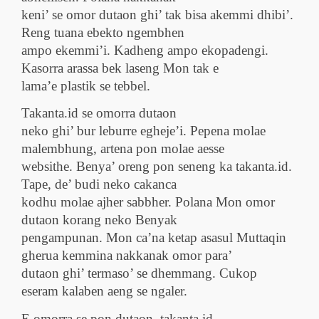
keni’ se omor dutaon ghi’ tak bisa akemmi dhibi’.
Reng tuana ebekto ngembhen
ampo ekemmi’i. Kadheng ampo ekopadengi.
Kasorra arassa bek laseng Mon tak e
lama’e plastik se tebbel.
Takanta.id se omorra dutaon
neko ghi’ bur leburre egheje’i. Pepena molae
malembhung, artena pon molae aesse
websithe. Benya’ oreng pon seneng ka takanta.id.
Tape, de’ budi neko cakanca
kodhu molae ajher sabbher. Polana Mon omor
dutaon korang neko Benyak
pengampunan. Mon ca’na ketap asasul Muttaqin
gherua kemmina nakkanak omor para’
dutaon ghi’ termaso’ se dhemmang. Cukop
eseram kalaben aeng se ngaler.
E omorra se pon dutaon, takanta.id