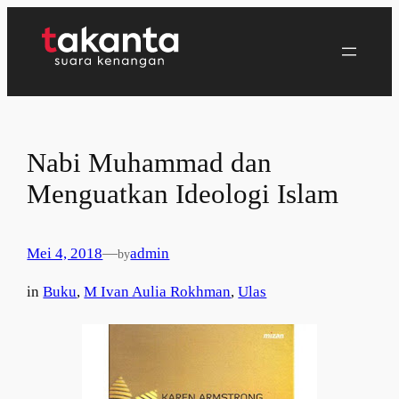
Lewati
ke
konten
Nabi Muhammad dan
Menguatkan Ideologi Islam
Mei 4, 2018
—
admin
by
in
Buku
, 
M Ivan Aulia Rokhman
, 
Ulas